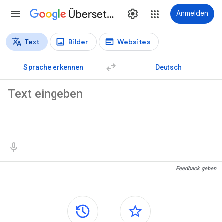
Übersetzer
Anmelden
Text
Bilder
Websites
Übersetzungstypen
Textübersetzung
Sprache erkennen
Deutsch
Ausgangstext
Übersetzungsergebnisse
Feedback geben
Seitenleisten